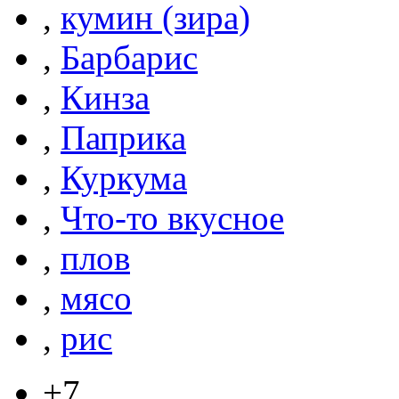
,
кумин (зира)
,
Барбарис
,
Кинза
,
Паприка
,
Куркума
,
Что-то вкусное
,
плов
,
мясо
,
рис
+7