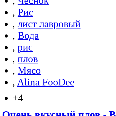
,
Чеснок
,
Рис
,
лист лавровый
,
Вода
,
рис
,
плов
,
Мясо
,
Alina FooDee
+4
Очень вкусный плов - В