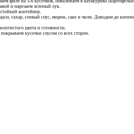
аем филе на 5-6 кусочков, обваливаем в катакурико (картофельн
мкой и нарезаем зеленый лук.
остойкий контейнер.
аси, сахар, соевый соус, мирин, саке и чили. Доводим до кипени
олотистого цвета и готовности.
 покрываем кусочки соусом со всех сторон.