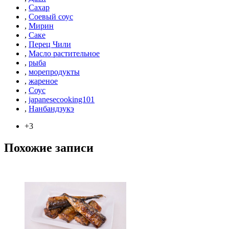
,
Сахар
,
Соевый соус
,
Мирин
,
Саке
,
Перец Чили
,
Масло растительное
,
рыба
,
морепродукты
,
жареное
,
Соус
,
japanesecooking101
,
Нанбандзукэ
+3
Похожие записи