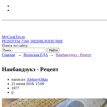
MyCookTes.ru
РЕЦЕПТЫ
7160
ЭНЦИКЛОПЕДИЯ
Поиск по сайту:
Главная
→
Японская ЕДА
→
Нанбандзукэ - Рецепт
Нанбандзукэ - Рецепт
написал:
AlekseyOlkin
21 июня 2018, 15:09
1877
0