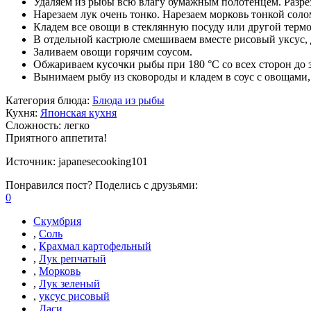
Удаляем из рыбы всю влагу бумажным полотенцем. Разрез
Нарезаем лук очень тонко. Нарезаем морковь тонкой соло
Кладем все овощи в стеклянную посуду или другой терм
В отдельной кастрюле смешиваем вместе рисовый уксус, д
Заливаем овощи горячим соусом.
Обжариваем кусочки рыбы при 180 °C со всех сторон до з
Вынимаем рыбу из сковороды и кладем в соус с овощами,
Категория блюда:
Блюда из рыбы
Кухня:
Японская кухня
Сложность:
легко
Приятного аппетита!
Источник:
japanesecooking101
Понравился пост? Поделись с друзьями:
0
Скумбрия
,
Соль
,
Крахмал картофельный
,
Лук репчатый
,
Морковь
,
Лук зеленый
,
уксус рисовый
,
Даси