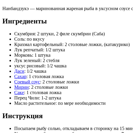
Нанбандзукэ — маринованная жареная рыба в уксусном соусе с
Ингредиенты
Скумбрия: 2 штуки, 2 филе скумбрии (Саба)
Соль: по вкусу
Крахмал картофельный: 2 столовые ложки, (катакурико)
Лук репчатый: 1/2 штука
Морковь: 1 штука
Лук зеленый: 2 стебля
уксус рисовый: 1/2 чашка
Даси
: 1/2 чашка
Сахар
: 1 столовая ложка
Соевый соус
: 2 столовые ложки
Мирин
: 2 столовые ложки
Саке
: 1 столовая ложка
Перец Чили: 1-2 штука
Масло растительное: по мере необходимости
Инструкция
Посыпаем рыбу солью, откладываем в сторонку на 15 мин