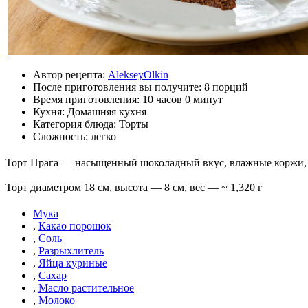
Автор рецепта:
AlekseyOlkin
После приготовления вы получите:
8 порций
Время приготовления:
10 часов 0 минут
Кухня: Домашняя кухня
Категория блюда: Торты
Сложность: легко
Торт Прага — насыщенный шоколадный вкус, влажные коржи, т
Торт диаметром 18 см, высота — 8 см, вес — ~ 1,320 г
Мука
,
Какао порошок
,
Соль
,
Разрыхлитель
,
Яйца куриные
,
Сахар
,
Масло растительное
,
Молоко