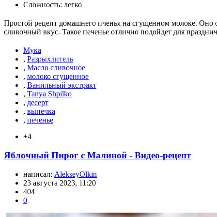
Сложность: легко
Простой рецепт домашнего пченья на сгущенном молоке. Оно о
сливочный вкус. Такое печенье отлично подойдет для праздни
Мука
,
Разрыхлитель
,
Масло сливочное
,
молоко сгущенное
,
Ванильный экстракт
,
Tanya Shpilko
,
десерт
,
выпечка
,
печенье
+4
Яблочный Пирог с Малиной - Видео-рецепт
написал:
AlekseyOlkin
23 августа 2023, 11:20
404
0