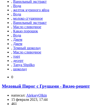
,
Ванильный экстракт
,
Вода
,
желток куриного яйца
,
Вода
,
молоко сгущенное
,
Ванильный экстракт
,
Масло сливочное
,
Какао порошок
,
Вода
,
Джем
,
Джем
,
Темный шоколад
,
Масло сливочное
,
торт
,
десерт
,
Tanya Shpilko
,
шоколад
0
Медовый Пирог с Грушами - Видео-рецепт
написал:
AlekseyOlkin
15 февраля 2023, 17:44
461